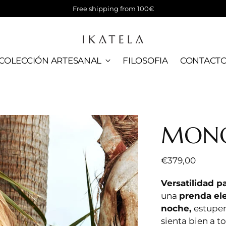
Free shipping from 100€
COLECCIÓN ARTESANAL
FILOSOFIA
CONTACT
MONO
Precio
€379,00
normal
Versatilidad pa
una
prenda ele
noche,
estupen
sienta bien a to