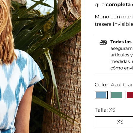
que
completa 
Mono con manga
trasera invisib
Todas las
asegurarn
artículos 
medidas, 
cómo envi
Color:
Azul Cla
Talla:
XS
XS