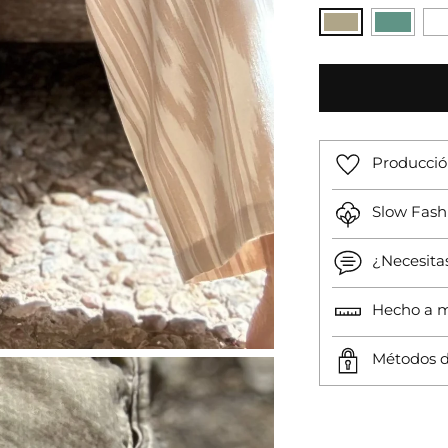
Producció
Slow Fash
¿Necesita
Hecho a 
Métodos d
Añadir
un