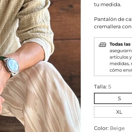
tu medida.
Pantalón de caba
cremallera con
Todas las
asegurarn
artículos 
medidas, 
cómo envi
Talla:
S
S
XL
Color:
Beige