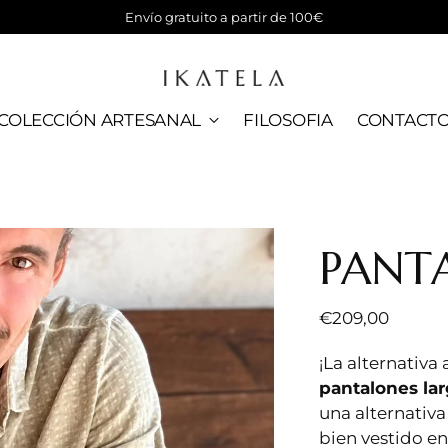
Envío gratuito a partir de 100€
COLECCIÓN ARTESANAL
FILOSOFIA
CONTACT
PANT
Precio
€209,00
normal
¡La alternativa
pantalones la
una alternativa 
bien vestido e