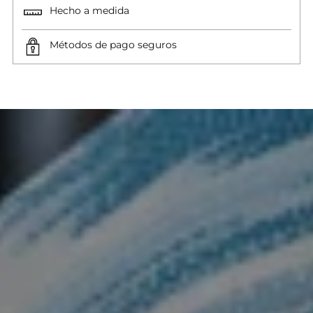
Hecho a medida
Métodos de pago seguros
Añadir
un
producto
a
la
cesta